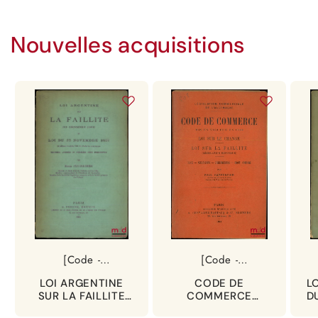
Nouvelles acquisitions
[Code -
[Code -
Argentine]
Allemagne],
LOI ARGENTINE
CODE DE
L
CARPENTIER
SUR LA FAILLITE
COMMERCE
DU
(Paul)
(23 décembre
ALLEMAND mis en