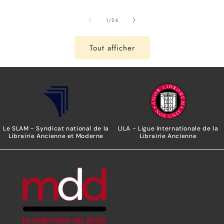
1902...
vigueur en 190...
de
1
/
24
Tout afficher
LILA - Ligue Internationale de la
Le SLAM - Syndicat national de la
Librairie Ancienne
Librairie Ancienne et Moderne